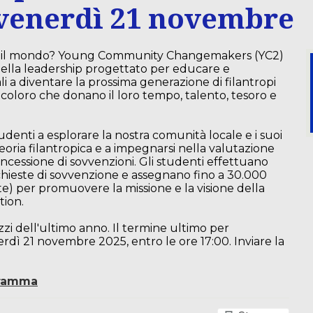
 venerdì 21 novembre
re il mondo? Young Community Changemakers (YC2)
ella leadership progettato per educare e
ali a diventare la prossima generazione di filantropi
coloro che donano il loro tempo, talento, tesoro e
udenti a esplorare la nostra comunità locale e i suoi
 teoria filantropica e a impegnarsi nella valutazione
oncessione di sovvenzioni. Gli studenti effettuano
richieste di sovvenzione e assegnano fino a 30.000
rte) per promuovere la missione e la visione della
ion.
zzi dell'ultimo anno. Il termine ultimo per
dì 21 novembre 2025, entro le ore 17:00. Inviare la
gramma