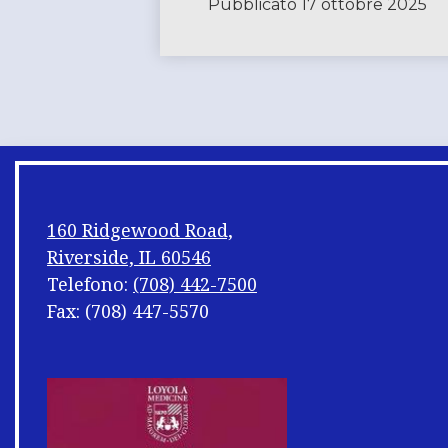
Pubblicato
17 ottobre 2025
160 Ridgewood Road,
Riverside, IL 60546
Telefono:
(708) 442-7500
Fax: (708) 447-5570
Mischiare
i