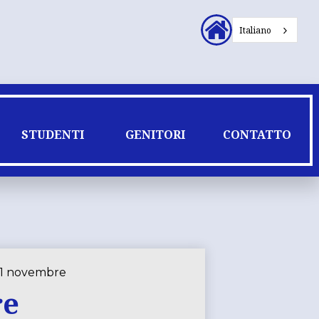
Intestazione
Italiano
Collegamenti
secondari
STUDENTI
GENITORI
CONTATTO
21 novembre
re