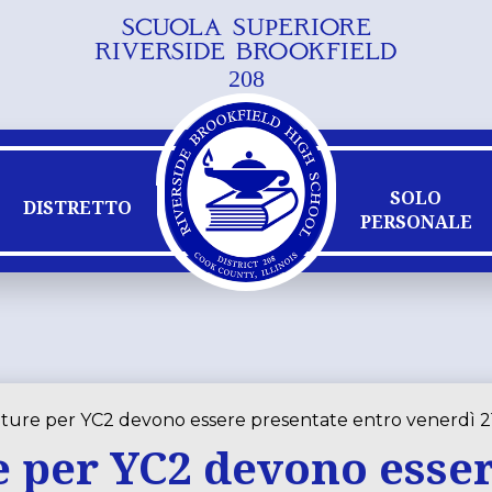
SCUOLA SUPERIORE
Vai
RIVERSIDE BROOKFIELD
al
208
contenuto
principale
SOLO
DISTRETTO
PERSONALE
ature per YC2 devono essere presentate entro venerdì 
 per YC2 devono esse