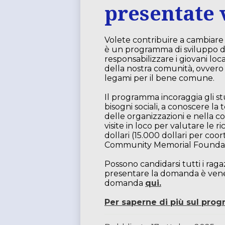
presentate
Volete contribuire a cambia
è un programma di sviluppo d
responsabilizzare i giovani loc
della nostra comunità, ovvero 
legami per il bene comune.
Il programma incoraggia gli st
bisogni sociali, a conoscere la
delle organizzazioni e nella c
visite in loco per valutare le 
dollari (15.000 dollari per coo
Community Memorial Foundat
Possono candidarsi tutti i raga
presentare la domanda è vener
domanda
qui.
Per saperne di più sul pro