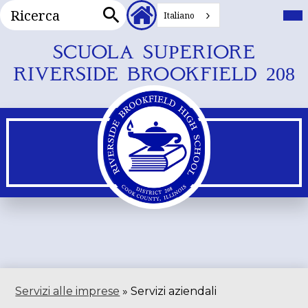
Ricerca
Intestazione
Me
prin
Italiano
Collegamenti
Alt
Ricerca
secondari
Vai
SCUOLA SUPERIORE
al
RIVERSIDE BROOKFIELD 208
contenuto
principale
Servizi alle imprese
»
Servizi aziendali