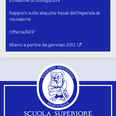
Emissione di obbligazioni
Rapporti sulle aliquote fiscali dell'Agenzia di
riscossione
Offerte/RFP
Bilanci a partire da gennaio 2012
Il
link
si
apre
in
una
nuova
finestra
SCUOLA SUPERIORE