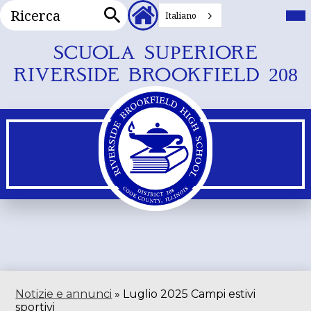
Ricerca
Intestazione
Me
prin
Italiano
Collegamenti
Alt
Ricerca
secondari
Vai
SCUOLA SUPERIORE
al
RIVERSIDE BROOKFIELD 208
contenuto
principale
Notizie e annunci
»
Luglio 2025 Campi estivi
sportivi